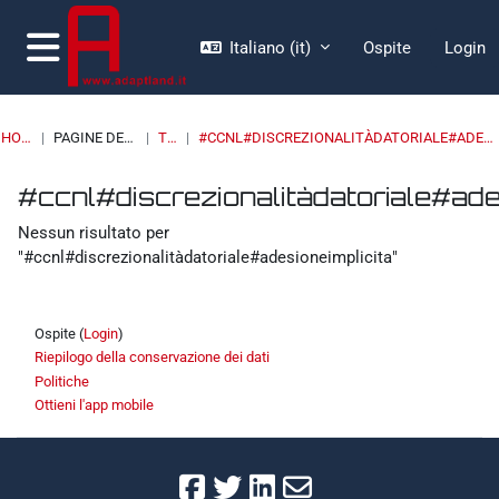
Vai al contenuto principale
Italiano ‎(it)‎
Ospite
Login
Pannello laterale
HOME
PAGINE DEL SITO
TAG
#CCNL#DISCREZIONALITÀDATORIALE#ADESIONEIMPLICITA
Blocchi
Blocchi
Blocchi
Blocchi
#ccnl#discrezionalitàdatoriale#ade
Nessun risultato per
"#ccnl#discrezionalitàdatoriale#adesioneimplicita"
Ospite (
Login
)
Riepilogo della conservazione dei dati
Politiche
Ottieni l'app mobile