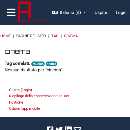
Vai al contenuto principale
Italiano ‎(it)‎
Ospite
Login
Pannello laterale
HOME
PAGINE DEL SITO
TAG
CINEMA
Blocchi
Blocchi
Blocchi
Blocchi
cinema
Tag correlati:
musica
teatro
Nessun risultato per "cinema"
Ospite (
Login
)
Riepilogo della conservazione dei dati
Politiche
Ottieni l'app mobile