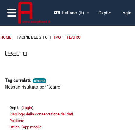
Vai al contenuto principale
Italiano ‎(it)‎
Ospite
Login
Pannello laterale
HOME
PAGINE DEL SITO
TAG
TEATRO
Blocchi
Blocchi
Blocchi
Blocchi
teatro
Tag correlati:
cinema
Nessun risultato per "teatro"
Ospite (
Login
)
Riepilogo della conservazione dei dati
Politiche
Ottieni l'app mobile