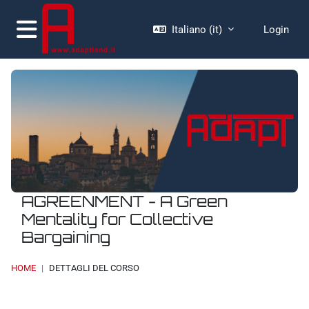
Vai al contenuto principale
Italiano ‎(it)‎
Login
Pannello laterale
AGREENMENT - A Green
Mentality for Collective
Bargaining
HOME
DETTAGLI DEL CORSO