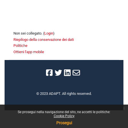
Blocchi
Non sei collegato. (
Login
)
Riepilogo della conservazione dei dati
Politiche
Ottieni l'app mobile
© 2023 ADAPT. All rights reserved.
x
Se prosegui nella navigazione del sito, ne accetti le politiche:
Cookie Policy
Prosegui