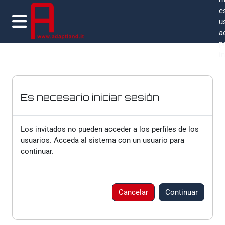
Salta al contenido principal
e
u
a
Panel lateral
p
i
Es necesario iniciar sesión
Los invitados no pueden acceder a los perfiles de los
usuarios. Acceda al sistema con un usuario para
continuar.
Cancelar
Continuar