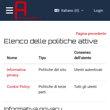
Vai al contenuto principale
Italiano ‎(it)‎
Login
Pannello laterale
Pagina precedente
Elenco delle politiche attive
Consenso
Nome
Tipo
dell'utente
Informativa
Politiche del sito
Utenti autenticati
privacy
Cookie Policy
Politiche di terze
Tutti gli utenti
parti
Informativa privacy