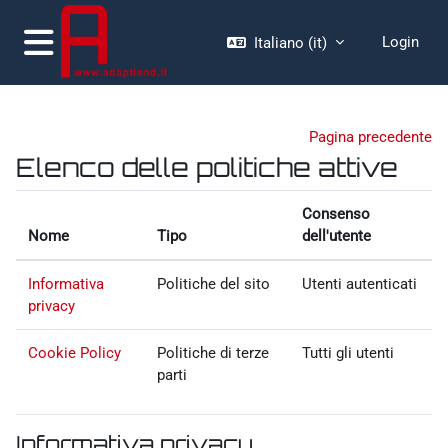
Vai al contenuto principale
Login
Italiano ‎(it)‎
Pannello laterale
moodle.adaptland.it
Pagina precedente
Elenco delle politiche attive
Consenso
Nome
Tipo
dell'utente
Informativa
Politiche del sito
Utenti autenticati
privacy
Cookie Policy
Politiche di terze
Tutti gli utenti
parti
Informativa privacy