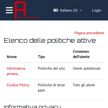
Vai al contenuto principale
Italiano ‎(it)‎
Login
Pannello laterale
Pagina precedente
Elenco delle politiche attive
Consenso
Nome
Tipo
dell'utente
Informativa
Politiche del sito
Utenti autenticati
privacy
Cookie Policy
Politiche di terze
Tutti gli utenti
parti
Informativa privacy