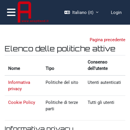
Vai al contenuto principale
Italiano ‎(it)‎
Login
Pannello laterale
Pagina precedente
Elenco delle politiche attive
Consenso
Nome
Tipo
dell'utente
Informativa
Politiche del sito
Utenti autenticati
privacy
Cookie Policy
Politiche di terze
Tutti gli utenti
parti
Informativa privacy