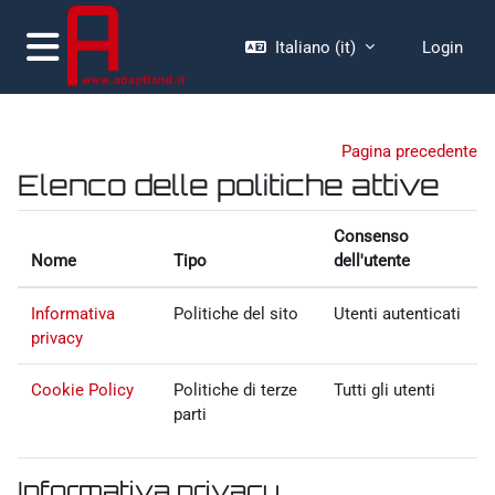
Vai al contenuto principale
Italiano ‎(it)‎
Login
Pannello laterale
Pagina precedente
Elenco delle politiche attive
Consenso
Nome
Tipo
dell'utente
Informativa
Politiche del sito
Utenti autenticati
privacy
Cookie Policy
Politiche di terze
Tutti gli utenti
parti
Informativa privacy