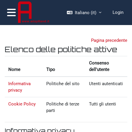
Vai al contenuto principale
Login
Italiano ‎(it)‎
Pannello laterale
moodle.adaptland.it
Pagina precedente
Elenco delle politiche attive
Consenso
Nome
Tipo
dell'utente
Informativa
Politiche del sito
Utenti autenticati
privacy
Cookie Policy
Politiche di terze
Tutti gli utenti
parti
Informativa privacy