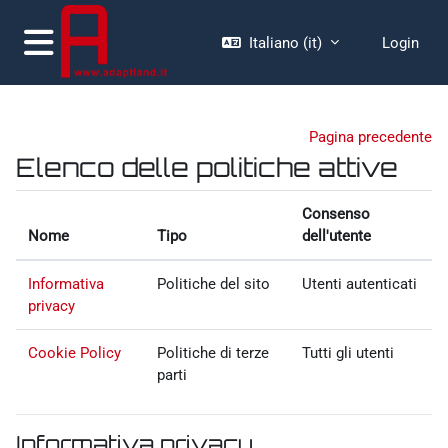
Vai al contenuto principale
Italiano ‎(it)‎
Login
Pannello laterale
Pagina precedente
Elenco delle politiche attive
Consenso
Nome
Tipo
dell'utente
Informativa
Politiche del sito
Utenti autenticati
privacy
Cookie Policy
Politiche di terze
Tutti gli utenti
parti
Informativa privacy