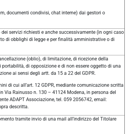
um, documenti condivisi, chat interne) dai gestori o
/o dei servizi richiesti e anche successivamente (in ogni caso
o di obblighi di legge e per finalità amministrative o di
ancellazione (oblio), di limitazione, di ricezione della
di portabilità, di opposizione e di non essere oggetto di una
ione ai sensi degli artt. da 15 a 22 del GDPR.
ermini di cui all’art. 12 GDPR, mediante comunicazione scritta
ale in Via Rainusso n. 130 – 41124 Modena, in persona del
ente ADAPT Associazione, tel. 059 2056742, email:
pra descritta.
ento tramite invio di una mail all’indirizzo del Titolare