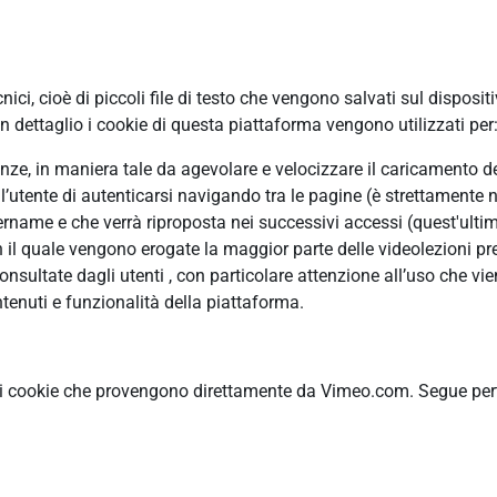
ci, cioè di piccoli file di testo che vengono salvati sul disposit
 dettaglio i cookie di questa piattaforma vengono utilizzati per
erenze, in maniera tale da agevolare e velocizzare il caricamento 
ll’utente di autenticarsi navigando tra le pagine (è strettamente n
ame e che verrà riproposta nei successivi accessi (quest'ultimo
n il quale vengono erogate la maggior parte delle videolezioni pre
ultate dagli utenti , con particolare attenzione all’uso che vie
tenuti e funzionalità della piattaforma.
ti cookie che provengono direttamente da Vimeo.com. Segue pertan