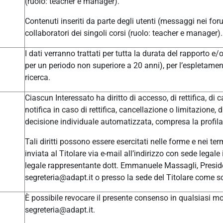
(ruolo: teacher e manager).
Contenuti inseriti da parte degli utenti (messaggi nei for
collaboratori dei singoli corsi (ruolo: teacher e manager).
I dati verranno trattati per tutta la durata del rapporto e
per un periodo non superiore a 20 anni), per l’espletament
ricerca.
Ciascun Interessato ha diritto di accesso, di rettifica, di c
notifica in caso di rettifica, cancellazione o limitazione, 
decisione individuale automatizzata, compresa la profilaz
Tali diritti possono essere esercitati nelle forme e nei t
inviata al Titolare via e-mail all’indirizzo con sede leg
legale rappresentante dott. Emmanuele Massagli, Presid
segreteria@adapt.it o presso la sede del Titolare come so
È possibile revocare il presente consenso in qualsiasi mom
segreteria@adapt.it.