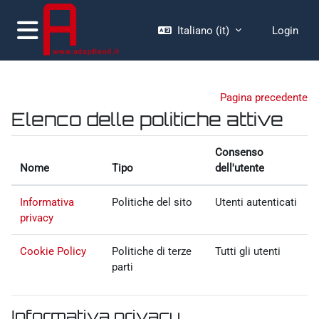
Vai al contenuto principale
Italiano ‎(it)‎
Login
Pannello laterale
Pagina precedente
Elenco delle politiche attive
Consenso
Nome
Tipo
dell'utente
Informativa
Politiche del sito
Utenti autenticati
privacy
Cookie Policy
Politiche di terze
Tutti gli utenti
parti
Informativa privacy