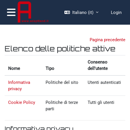
Vai al contenuto principale
Italiano ‎(it)‎
Login
Pannello laterale
Pagina precedente
Elenco delle politiche attive
Consenso
Nome
Tipo
dell'utente
Informativa
Politiche del sito
Utenti autenticati
privacy
Cookie Policy
Politiche di terze
Tutti gli utenti
parti
Informativa privacy