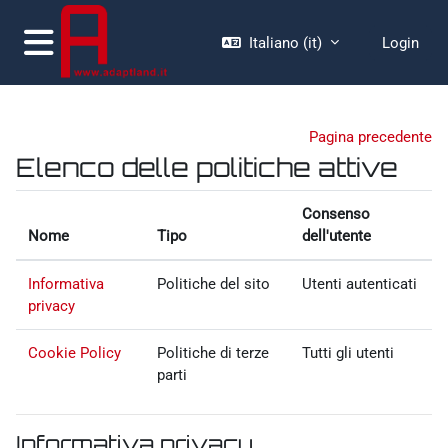
Vai al contenuto principale
Italiano ‎(it)‎
Login
Pannello laterale
Pagina precedente
Elenco delle politiche attive
Consenso
Nome
Tipo
dell'utente
Informativa
Politiche del sito
Utenti autenticati
privacy
Cookie Policy
Politiche di terze
Tutti gli utenti
parti
Informativa privacy