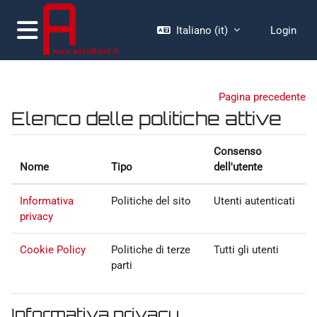
Vai al contenuto principale
Italiano ‎(it)‎
Login
Pannello laterale
Pagina precedente
Elenco delle politiche attive
Consenso
Nome
Tipo
dell'utente
Informativa
Politiche del sito
Utenti autenticati
privacy
Cookie Policy
Politiche di terze
Tutti gli utenti
parti
Informativa privacy