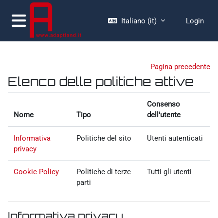
Vai al contenuto principale
Italiano ‎(it)‎
Login
Pannello laterale
Pagina precedente
Elenco delle politiche attive
Consenso
Nome
Tipo
dell'utente
Informativa
Politiche del sito
Utenti autenticati
privacy
Cookie Policy
Politiche di terze
Tutti gli utenti
parti
Informativa privacy