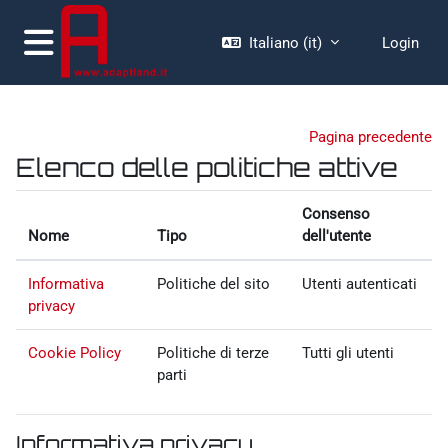
Vai al contenuto principale
Italiano ‎(it)‎
Login
Pannello laterale
Pagina precedente
Elenco delle politiche attive
Consenso
Nome
Tipo
dell'utente
Informativa
Politiche del sito
Utenti autenticati
privacy
Cookie Policy
Politiche di terze
Tutti gli utenti
parti
Informativa privacy