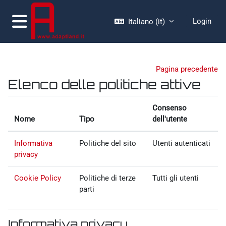
Vai al contenuto principale
Login
Italiano ‎(it)‎
Pannello laterale
moodle.adaptland.it
Pagina precedente
Elenco delle politiche attive
Consenso
Nome
Tipo
dell'utente
Informativa
Politiche del sito
Utenti autenticati
privacy
Cookie Policy
Politiche di terze
Tutti gli utenti
parti
Informativa privacy