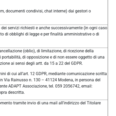
um, documenti condivisi, chat interne) dai gestori o
/o dei servizi richiesti e anche successivamente (in ogni caso
o di obblighi di legge e per finalità amministrative o di
ancellazione (oblio), di limitazione, di ricezione della
di portabilità, di opposizione e di non essere oggetto di una
ione ai sensi degli artt. da 15 a 22 del GDPR.
ermini di cui all’art. 12 GDPR, mediante comunicazione scritta
ale in Via Rainusso n. 130 – 41124 Modena, in persona del
ente ADAPT Associazione, tel. 059 2056742, email:
pra descritta.
ento tramite invio di una mail all’indirizzo del Titolare