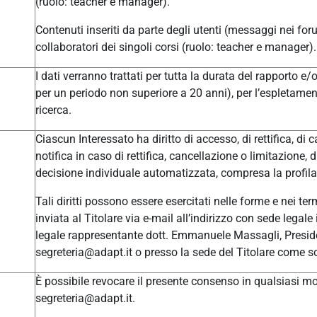
(ruolo: teacher e manager).
Contenuti inseriti da parte degli utenti (messaggi nei for
collaboratori dei singoli corsi (ruolo: teacher e manager).
I dati verranno trattati per tutta la durata del rapporto e
per un periodo non superiore a 20 anni), per l’espletament
ricerca.
Ciascun Interessato ha diritto di accesso, di rettifica, di c
notifica in caso di rettifica, cancellazione o limitazione, 
decisione individuale automatizzata, compresa la profilaz
Tali diritti possono essere esercitati nelle forme e nei t
inviata al Titolare via e-mail all’indirizzo con sede leg
legale rappresentante dott. Emmanuele Massagli, Presid
segreteria@adapt.it o presso la sede del Titolare come so
È possibile revocare il presente consenso in qualsiasi mom
segreteria@adapt.it.