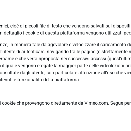
ci, cioè di piccoli file di testo che vengono salvati sul disposit
 dettaglio i cookie di questa piattaforma vengono utilizzati per
erenze, in maniera tale da agevolare e velocizzare il caricamento 
ll’utente di autenticarsi navigando tra le pagine (è strettamente n
ame e che verrà riproposta nei successivi accessi (quest'ultimo
n il quale vengono erogate la maggior parte delle videolezioni pre
ultate dagli utenti , con particolare attenzione all’uso che vie
tenuti e funzionalità della piattaforma.
ti cookie che provengono direttamente da Vimeo.com. Segue pertan