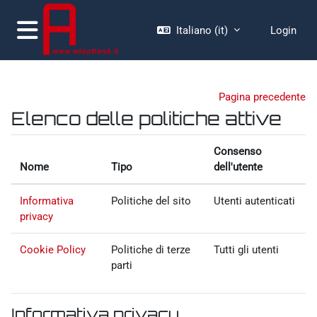
Vai al contenuto principale
Italiano ‎(it)‎
Login
Pannello laterale
Pagina precedente
Elenco delle politiche attive
Consenso
Nome
Tipo
dell'utente
Informativa
Politiche del sito
Utenti autenticati
privacy
Cookie Policy
Politiche di terze
Tutti gli utenti
parti
Informativa privacy