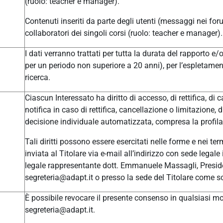
(ruolo: teacher e manager).
Contenuti inseriti da parte degli utenti (messaggi nei for
collaboratori dei singoli corsi (ruolo: teacher e manager).
I dati verranno trattati per tutta la durata del rapporto e
per un periodo non superiore a 20 anni), per l’espletament
ricerca.
Ciascun Interessato ha diritto di accesso, di rettifica, di c
notifica in caso di rettifica, cancellazione o limitazione, 
decisione individuale automatizzata, compresa la profilaz
Tali diritti possono essere esercitati nelle forme e nei t
inviata al Titolare via e-mail all’indirizzo con sede leg
legale rappresentante dott. Emmanuele Massagli, Presid
segreteria@adapt.it o presso la sede del Titolare come so
È possibile revocare il presente consenso in qualsiasi mom
segreteria@adapt.it.