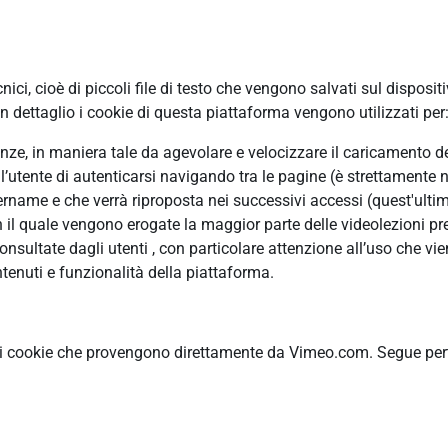
ci, cioè di piccoli file di testo che vengono salvati sul disposit
 dettaglio i cookie di questa piattaforma vengono utilizzati per
erenze, in maniera tale da agevolare e velocizzare il caricamento 
ll’utente di autenticarsi navigando tra le pagine (è strettamente n
ame e che verrà riproposta nei successivi accessi (quest'ultimo
n il quale vengono erogate la maggior parte delle videolezioni pre
ultate dagli utenti , con particolare attenzione all’uso che vie
tenuti e funzionalità della piattaforma.
ti cookie che provengono direttamente da Vimeo.com. Segue pertan