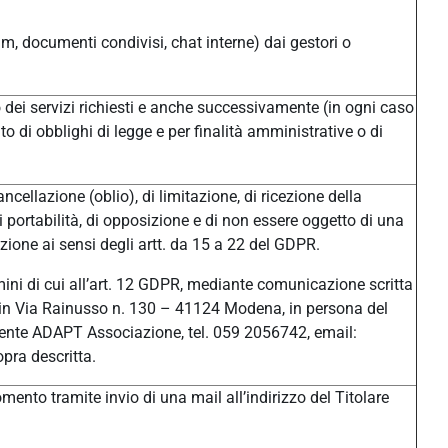
um, documenti condivisi, chat interne) dai gestori o
/o dei servizi richiesti e anche successivamente (in ogni caso
o di obblighi di legge e per finalità amministrative o di
ancellazione (oblio), di limitazione, di ricezione della
di portabilità, di opposizione e di non essere oggetto di una
ione ai sensi degli artt. da 15 a 22 del GDPR.
ermini di cui all’art. 12 GDPR, mediante comunicazione scritta
ale in Via Rainusso n. 130 – 41124 Modena, in persona del
ente ADAPT Associazione, tel. 059 2056742, email:
pra descritta.
ento tramite invio di una mail all’indirizzo del Titolare