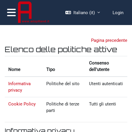
Vai al contenuto principale
Italiano ‎(it)‎
Login
Pannello laterale
Pagina precedente
Elenco delle politiche attive
Consenso
Nome
Tipo
dell'utente
Informativa
Politiche del sito
Utenti autenticati
privacy
Cookie Policy
Politiche di terze
Tutti gli utenti
parti
Informativa privacy