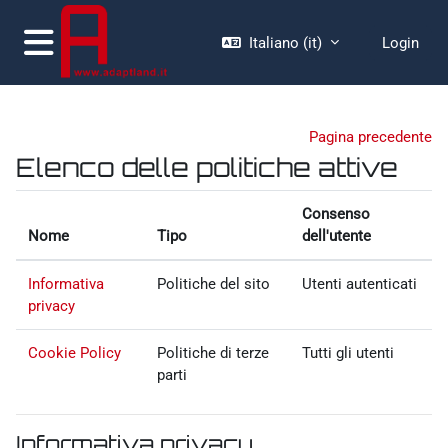
Vai al contenuto principale
Italiano ‎(it)‎
Login
Pannello laterale
Pagina precedente
Elenco delle politiche attive
Consenso
Nome
Tipo
dell'utente
Informativa
Politiche del sito
Utenti autenticati
privacy
Cookie Policy
Politiche di terze
Tutti gli utenti
parti
Informativa privacy