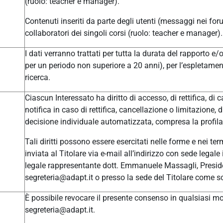
(ruolo: teacher e manager).
Contenuti inseriti da parte degli utenti (messaggi nei for
collaboratori dei singoli corsi (ruolo: teacher e manager).
I dati verranno trattati per tutta la durata del rapporto e
per un periodo non superiore a 20 anni), per l’espletament
ricerca.
Ciascun Interessato ha diritto di accesso, di rettifica, di c
notifica in caso di rettifica, cancellazione o limitazione, 
decisione individuale automatizzata, compresa la profilaz
Tali diritti possono essere esercitati nelle forme e nei t
inviata al Titolare via e-mail all’indirizzo con sede leg
legale rappresentante dott. Emmanuele Massagli, Presid
segreteria@adapt.it o presso la sede del Titolare come so
È possibile revocare il presente consenso in qualsiasi mom
segreteria@adapt.it.