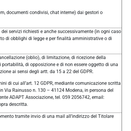
um, documenti condivisi, chat interne) dai gestori o
/o dei servizi richiesti e anche successivamente (in ogni caso
o di obblighi di legge e per finalità amministrative o di
ancellazione (oblio), di limitazione, di ricezione della
di portabilità, di opposizione e di non essere oggetto di una
ione ai sensi degli artt. da 15 a 22 del GDPR.
ermini di cui all’art. 12 GDPR, mediante comunicazione scritta
ale in Via Rainusso n. 130 – 41124 Modena, in persona del
ente ADAPT Associazione, tel. 059 2056742, email:
pra descritta.
ento tramite invio di una mail all’indirizzo del Titolare