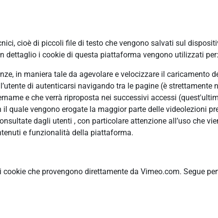
ci, cioè di piccoli file di testo che vengono salvati sul disposit
 dettaglio i cookie di questa piattaforma vengono utilizzati per
erenze, in maniera tale da agevolare e velocizzare il caricamento 
ll’utente di autenticarsi navigando tra le pagine (è strettamente n
ame e che verrà riproposta nei successivi accessi (quest'ultimo
n il quale vengono erogate la maggior parte delle videolezioni pre
ultate dagli utenti , con particolare attenzione all’uso che vie
tenuti e funzionalità della piattaforma.
ti cookie che provengono direttamente da Vimeo.com. Segue pertan