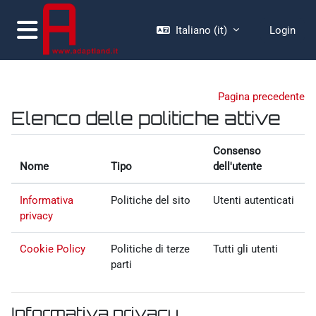
Vai al contenuto principale
Italiano ‎(it)‎
Login
Pannello laterale
Pagina precedente
Elenco delle politiche attive
Consenso
Nome
Tipo
dell'utente
Informativa
Politiche del sito
Utenti autenticati
privacy
Cookie Policy
Politiche di terze
Tutti gli utenti
parti
Informativa privacy