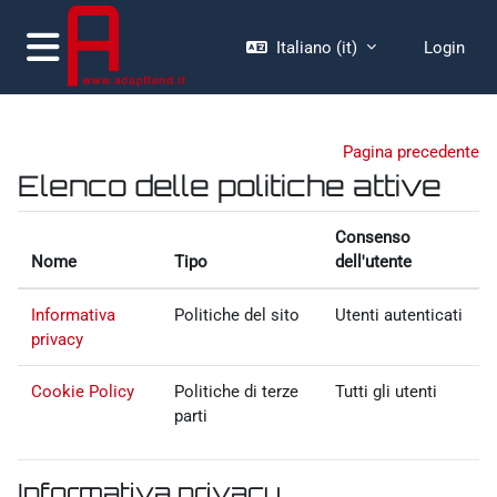
Vai al contenuto principale
Italiano ‎(it)‎
Login
Pannello laterale
Pagina precedente
Elenco delle politiche attive
Consenso
Nome
Tipo
dell'utente
Informativa
Politiche del sito
Utenti autenticati
privacy
Cookie Policy
Politiche di terze
Tutti gli utenti
parti
Informativa privacy