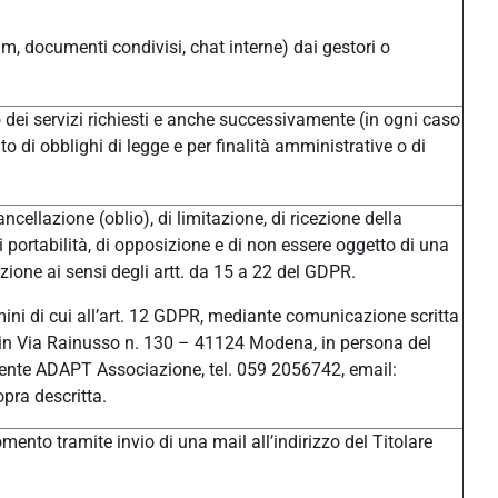
um, documenti condivisi, chat interne) dai gestori o
/o dei servizi richiesti e anche successivamente (in ogni caso
o di obblighi di legge e per finalità amministrative o di
ancellazione (oblio), di limitazione, di ricezione della
di portabilità, di opposizione e di non essere oggetto di una
ione ai sensi degli artt. da 15 a 22 del GDPR.
ermini di cui all’art. 12 GDPR, mediante comunicazione scritta
ale in Via Rainusso n. 130 – 41124 Modena, in persona del
ente ADAPT Associazione, tel. 059 2056742, email:
pra descritta.
ento tramite invio di una mail all’indirizzo del Titolare