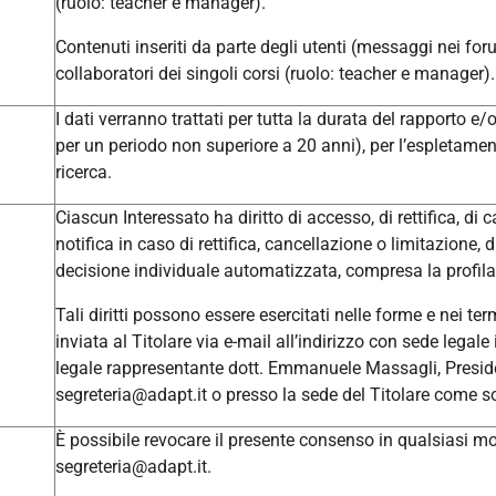
(ruolo: teacher e manager).
Contenuti inseriti da parte degli utenti (messaggi nei for
collaboratori dei singoli corsi (ruolo: teacher e manager).
I dati verranno trattati per tutta la durata del rapporto e
per un periodo non superiore a 20 anni), per l’espletament
ricerca.
Ciascun Interessato ha diritto di accesso, di rettifica, di c
notifica in caso di rettifica, cancellazione o limitazione, 
decisione individuale automatizzata, compresa la profilaz
Tali diritti possono essere esercitati nelle forme e nei t
inviata al Titolare via e-mail all’indirizzo con sede leg
legale rappresentante dott. Emmanuele Massagli, Presid
segreteria@adapt.it o presso la sede del Titolare come so
È possibile revocare il presente consenso in qualsiasi mom
segreteria@adapt.it.