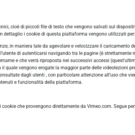
ci, cioè di piccoli file di testo che vengono salvati sul disposit
 dettaglio i cookie di questa piattaforma vengono utilizzati per
erenze, in maniera tale da agevolare e velocizzare il caricamento 
ll’utente di autenticarsi navigando tra le pagine (è strettamente n
ame e che verrà riproposta nei successivi accessi (quest'ultimo
n il quale vengono erogate la maggior parte delle videolezioni pre
ultate dagli utenti , con particolare attenzione all’uso che vie
tenuti e funzionalità della piattaforma.
ti cookie che provengono direttamente da Vimeo.com. Segue pertan