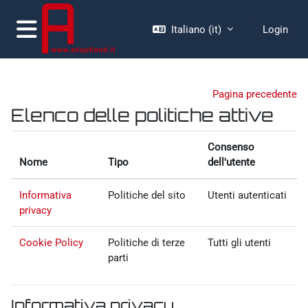
Vai al contenuto principale
Italiano ‎(it)‎
Login
Pannello laterale
Pagina precedente
Elenco delle politiche attive
Consenso
Nome
Tipo
dell'utente
Informativa
Politiche del sito
Utenti autenticati
privacy
Cookie Policy
Politiche di terze
Tutti gli utenti
parti
Informativa privacy