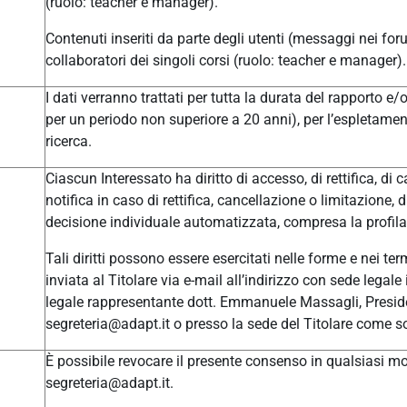
(ruolo: teacher e manager).
Contenuti inseriti da parte degli utenti (messaggi nei for
collaboratori dei singoli corsi (ruolo: teacher e manager).
I dati verranno trattati per tutta la durata del rapporto e
per un periodo non superiore a 20 anni), per l’espletament
ricerca.
Ciascun Interessato ha diritto di accesso, di rettifica, di c
notifica in caso di rettifica, cancellazione o limitazione, 
decisione individuale automatizzata, compresa la profilaz
Tali diritti possono essere esercitati nelle forme e nei t
inviata al Titolare via e-mail all’indirizzo con sede leg
legale rappresentante dott. Emmanuele Massagli, Presid
segreteria@adapt.it o presso la sede del Titolare come so
È possibile revocare il presente consenso in qualsiasi mom
segreteria@adapt.it.