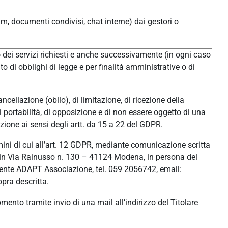
um, documenti condivisi, chat interne) dai gestori o
/o dei servizi richiesti e anche successivamente (in ogni caso
o di obblighi di legge e per finalità amministrative o di
ancellazione (oblio), di limitazione, di ricezione della
di portabilità, di opposizione e di non essere oggetto di una
ione ai sensi degli artt. da 15 a 22 del GDPR.
ermini di cui all’art. 12 GDPR, mediante comunicazione scritta
ale in Via Rainusso n. 130 – 41124 Modena, in persona del
ente ADAPT Associazione, tel. 059 2056742, email:
pra descritta.
ento tramite invio di una mail all’indirizzo del Titolare