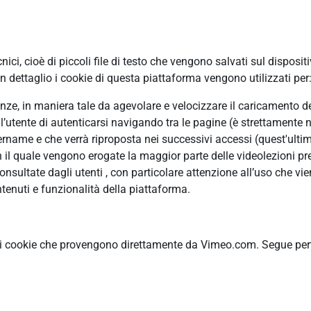
ci, cioè di piccoli file di testo che vengono salvati sul disposit
 dettaglio i cookie di questa piattaforma vengono utilizzati per
erenze, in maniera tale da agevolare e velocizzare il caricamento 
ll’utente di autenticarsi navigando tra le pagine (è strettamente n
ame e che verrà riproposta nei successivi accessi (quest'ultimo
n il quale vengono erogate la maggior parte delle videolezioni pre
ultate dagli utenti , con particolare attenzione all’uso che vie
tenuti e funzionalità della piattaforma.
ti cookie che provengono direttamente da Vimeo.com. Segue pertan