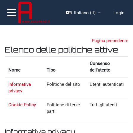
Vai al contenuto principale
Italiano ‎(it)‎
Login
Pannello laterale
Pagina precedente
Elenco delle politiche attive
Consenso
Nome
Tipo
dell'utente
Informativa
Politiche del sito
Utenti autenticati
privacy
Cookie Policy
Politiche di terze
Tutti gli utenti
parti
Informativa privacy