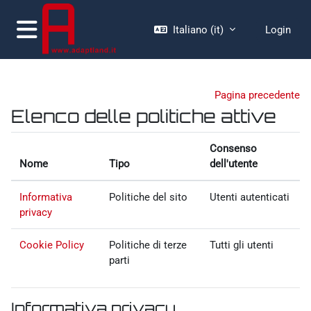
Vai al contenuto principale
Italiano ‎(it)‎
Login
Pannello laterale
Pagina precedente
Elenco delle politiche attive
Consenso
Nome
Tipo
dell'utente
Informativa
Politiche del sito
Utenti autenticati
privacy
Cookie Policy
Politiche di terze
Tutti gli utenti
parti
Informativa privacy