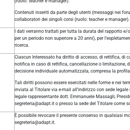
(ruolo: teacher e manager).
Contenuti inseriti da parte degli utenti (messaggi nei for
collaboratori dei singoli corsi (ruolo: teacher e manager).
I dati verranno trattati per tutta la durata del rapporto e
per un periodo non superiore a 20 anni), per l’espletament
ricerca.
Ciascun Interessato ha diritto di accesso, di rettifica, di c
notifica in caso di rettifica, cancellazione o limitazione, 
decisione individuale automatizzata, compresa la profilaz
Tali diritti possono essere esercitati nelle forme e nei t
inviata al Titolare via e-mail all’indirizzo con sede leg
legale rappresentante dott. Emmanuele Massagli, Presid
segreteria@adapt.it o presso la sede del Titolare come so
È possibile revocare il presente consenso in qualsiasi mom
segreteria@adapt.it.