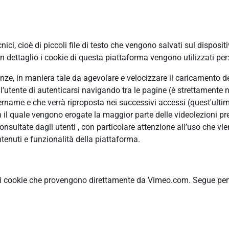
ci, cioè di piccoli file di testo che vengono salvati sul disposit
 dettaglio i cookie di questa piattaforma vengono utilizzati per
erenze, in maniera tale da agevolare e velocizzare il caricamento 
ll’utente di autenticarsi navigando tra le pagine (è strettamente n
ame e che verrà riproposta nei successivi accessi (quest'ultimo
n il quale vengono erogate la maggior parte delle videolezioni pre
ultate dagli utenti , con particolare attenzione all’uso che vie
tenuti e funzionalità della piattaforma.
ti cookie che provengono direttamente da Vimeo.com. Segue pertan