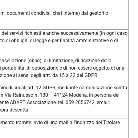
um, documenti condivisi, chat interne) dai gestori o
/o dei servizi richiesti e anche successivamente (in ogni caso
o di obblighi di legge e per finalità amministrative o di
ancellazione (oblio), di limitazione, di ricezione della
di portabilità, di opposizione e di non essere oggetto di una
ione ai sensi degli artt. da 15 a 22 del GDPR.
ermini di cui all’art. 12 GDPR, mediante comunicazione scritta
ale in Via Rainusso n. 130 – 41124 Modena, in persona del
ente ADAPT Associazione, tel. 059 2056742, email:
pra descritta.
ento tramite invio di una mail all’indirizzo del Titolare