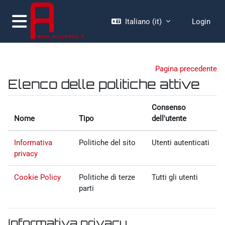
Vai al contenuto principale
Italiano ‎(it)‎
Login
Pannello laterale
Pagina precedente
Elenco delle politiche attive
Consenso
Nome
Tipo
dell'utente
Informativa
Politiche del sito
Utenti autenticati
privacy
Cookie Policy
Politiche di terze
Tutti gli utenti
parti
Informativa privacy