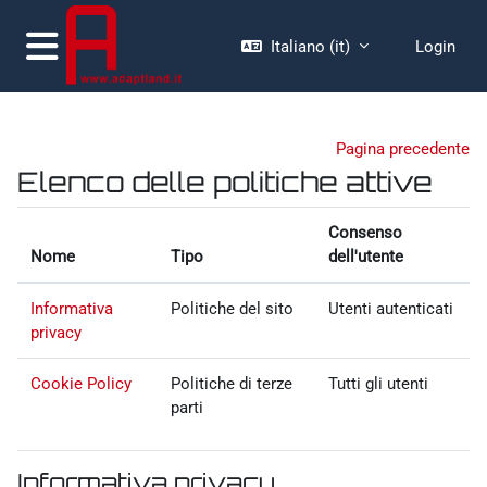
Vai al contenuto principale
Italiano ‎(it)‎
Login
Pannello laterale
Pagina precedente
Elenco delle politiche attive
Consenso
Nome
Tipo
dell'utente
Informativa
Politiche del sito
Utenti autenticati
privacy
Cookie Policy
Politiche di terze
Tutti gli utenti
parti
Informativa privacy