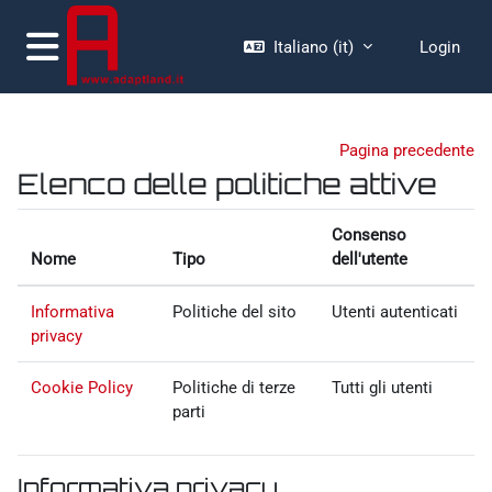
Vai al contenuto principale
Italiano ‎(it)‎
Login
Pannello laterale
Pagina precedente
Elenco delle politiche attive
Consenso
Nome
Tipo
dell'utente
Informativa
Politiche del sito
Utenti autenticati
privacy
Cookie Policy
Politiche di terze
Tutti gli utenti
parti
Informativa privacy