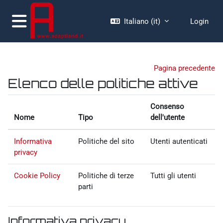
Vai al contenuto principale
Italiano ‎(it)‎
Login
Pannello laterale
Pagina precedente
Elenco delle politiche attive
Consenso
Nome
Tipo
dell'utente
Informativa
Politiche del sito
Utenti autenticati
privacy
Cookie Policy
Politiche di terze
Tutti gli utenti
parti
Informativa privacy