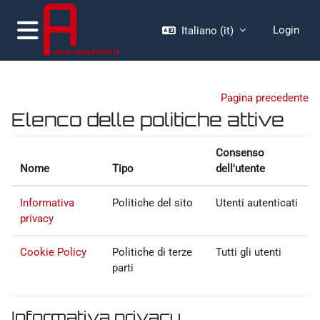
Vai al contenuto principale
Login
Italiano ‎(it)‎
Pannello laterale
moodle.adaptland.it
Pagina precedente
Elenco delle politiche attive
Consenso
Nome
Tipo
dell'utente
Informativa
Politiche del sito
Utenti autenticati
privacy
Cookie Policy
Politiche di terze
Tutti gli utenti
parti
Informativa privacy