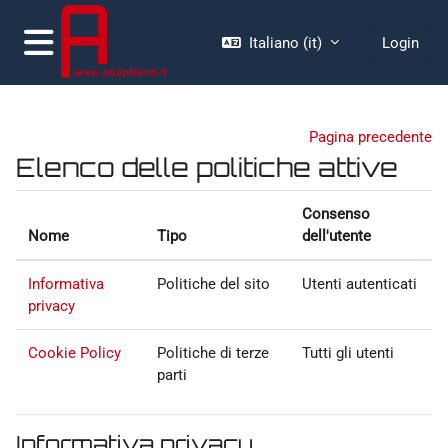
Vai al contenuto principale
Italiano ‎(it)‎
Login
Pannello laterale
Pagina precedente
Elenco delle politiche attive
Consenso
Nome
Tipo
dell'utente
Informativa
Politiche del sito
Utenti autenticati
privacy
Cookie Policy
Politiche di terze
Tutti gli utenti
parti
Informativa privacy