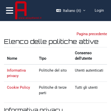
Vai al contenuto principale
Login
Italiano ‎(it)‎
Pannello laterale
moodle.adaptland.it
Pagina precedente
Elenco delle politiche attive
Consenso
Nome
Tipo
dell'utente
Informativa
Politiche del sito
Utenti autenticati
privacy
Cookie Policy
Politiche di terze
Tutti gli utenti
parti
Informativa privacy