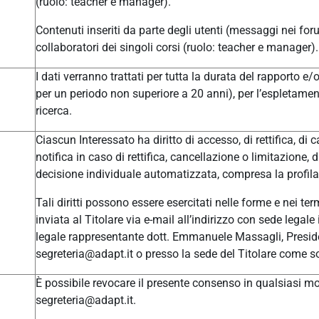
(ruolo: teacher e manager).
Contenuti inseriti da parte degli utenti (messaggi nei for
collaboratori dei singoli corsi (ruolo: teacher e manager).
I dati verranno trattati per tutta la durata del rapporto e
per un periodo non superiore a 20 anni), per l’espletament
ricerca.
Ciascun Interessato ha diritto di accesso, di rettifica, di c
notifica in caso di rettifica, cancellazione o limitazione, 
decisione individuale automatizzata, compresa la profilaz
Tali diritti possono essere esercitati nelle forme e nei t
inviata al Titolare via e-mail all’indirizzo con sede leg
legale rappresentante dott. Emmanuele Massagli, Presid
segreteria@adapt.it o presso la sede del Titolare come so
È possibile revocare il presente consenso in qualsiasi mom
segreteria@adapt.it.