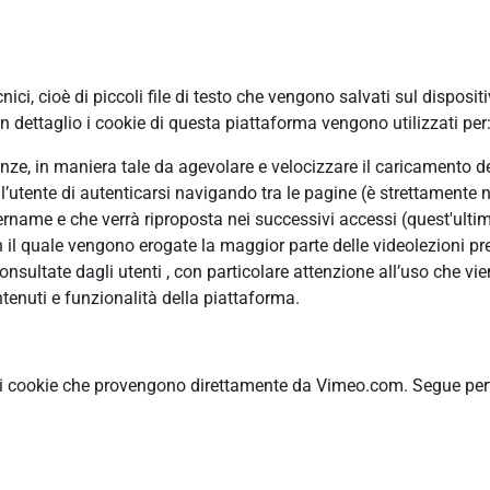
ci, cioè di piccoli file di testo che vengono salvati sul disposit
 dettaglio i cookie di questa piattaforma vengono utilizzati per
erenze, in maniera tale da agevolare e velocizzare il caricamento 
ll’utente di autenticarsi navigando tra le pagine (è strettamente n
ame e che verrà riproposta nei successivi accessi (quest'ultimo
n il quale vengono erogate la maggior parte delle videolezioni pre
ultate dagli utenti , con particolare attenzione all’uso che vie
tenuti e funzionalità della piattaforma.
ti cookie che provengono direttamente da Vimeo.com. Segue pertan