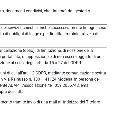
um, documenti condivisi, chat interne) dai gestori o
/o dei servizi richiesti e anche successivamente (in ogni caso
o di obblighi di legge e per finalità amministrative o di
ancellazione (oblio), di limitazione, di ricezione della
di portabilità, di opposizione e di non essere oggetto di una
ione ai sensi degli artt. da 15 a 22 del GDPR.
ermini di cui all’art. 12 GDPR, mediante comunicazione scritta
ale in Via Rainusso n. 130 – 41124 Modena, in persona del
ente ADAPT Associazione, tel. 059 2056742, email:
pra descritta.
ento tramite invio di una mail all’indirizzo del Titolare