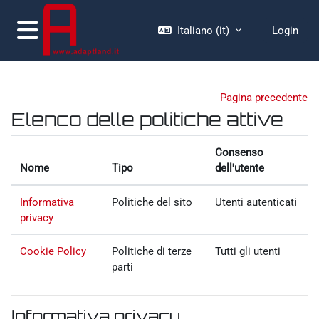
Vai al contenuto principale
Italiano ‎(it)‎
Login
Pannello laterale
Pagina precedente
Elenco delle politiche attive
Consenso
Nome
Tipo
dell'utente
Informativa
Politiche del sito
Utenti autenticati
privacy
Cookie Policy
Politiche di terze
Tutti gli utenti
parti
Informativa privacy