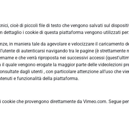
ci, cioè di piccoli file di testo che vengono salvati sul disposit
 dettaglio i cookie di questa piattaforma vengono utilizzati per
erenze, in maniera tale da agevolare e velocizzare il caricamento 
ll’utente di autenticarsi navigando tra le pagine (è strettamente n
ame e che verrà riproposta nei successivi accessi (quest'ultimo
n il quale vengono erogate la maggior parte delle videolezioni pre
ultate dagli utenti , con particolare attenzione all’uso che vie
tenuti e funzionalità della piattaforma.
ti cookie che provengono direttamente da Vimeo.com. Segue pertan