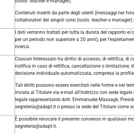
(ruolo: teacher e manager).
Contenuti inseriti da parte degli utenti (messaggi nei for
collaboratori dei singoli corsi (ruolo: teacher e manager).
I dati verranno trattati per tutta la durata del rapporto e
per un periodo non superiore a 20 anni), per l’espletament
ricerca.
Ciascun Interessato ha diritto di accesso, di rettifica, di c
notifica in caso di rettifica, cancellazione o limitazione, 
decisione individuale automatizzata, compresa la profilaz
Tali diritti possono essere esercitati nelle forme e nei t
inviata al Titolare via e-mail all’indirizzo con sede leg
legale rappresentante dott. Emmanuele Massagli, Presid
segreteria@adapt.it o presso la sede del Titolare come so
È possibile revocare il presente consenso in qualsiasi mom
segreteria@adapt.it.