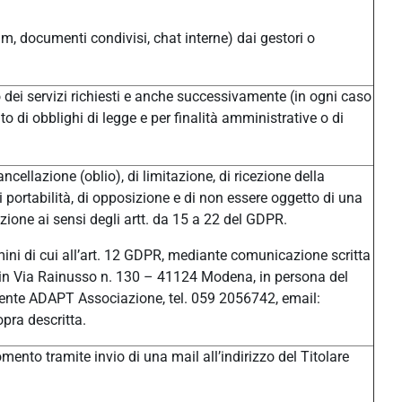
um, documenti condivisi, chat interne) dai gestori o
/o dei servizi richiesti e anche successivamente (in ogni caso
o di obblighi di legge e per finalità amministrative o di
ancellazione (oblio), di limitazione, di ricezione della
di portabilità, di opposizione e di non essere oggetto di una
ione ai sensi degli artt. da 15 a 22 del GDPR.
ermini di cui all’art. 12 GDPR, mediante comunicazione scritta
ale in Via Rainusso n. 130 – 41124 Modena, in persona del
ente ADAPT Associazione, tel. 059 2056742, email:
pra descritta.
ento tramite invio di una mail all’indirizzo del Titolare