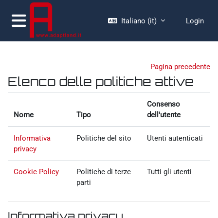
Vai al contenuto principale
Italiano ‎(it)‎
Login
Pannello laterale
Pagina precedente
Elenco delle politiche attive
Consenso
Nome
Tipo
dell'utente
Informativa
Politiche del sito
Utenti autenticati
privacy
Cookie Policy
Politiche di terze
Tutti gli utenti
parti
Informativa privacy