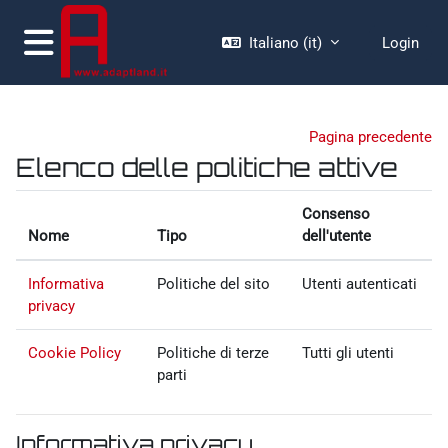
Vai al contenuto principale
Italiano ‎(it)‎
Login
Pannello laterale
Pagina precedente
Elenco delle politiche attive
Consenso
Nome
Tipo
dell'utente
Informativa
Politiche del sito
Utenti autenticati
privacy
Cookie Policy
Politiche di terze
Tutti gli utenti
parti
Informativa privacy