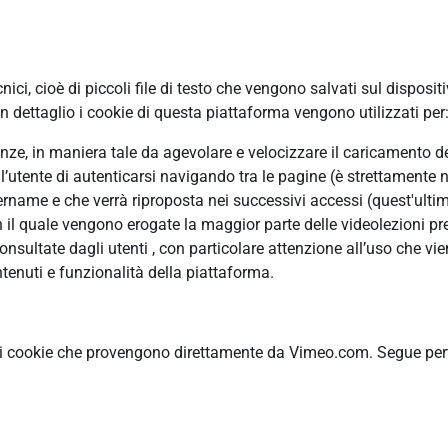
ci, cioè di piccoli file di testo che vengono salvati sul disposit
 dettaglio i cookie di questa piattaforma vengono utilizzati per
erenze, in maniera tale da agevolare e velocizzare il caricamento 
ll’utente di autenticarsi navigando tra le pagine (è strettamente n
ame e che verrà riproposta nei successivi accessi (quest'ultimo
n il quale vengono erogate la maggior parte delle videolezioni pre
ultate dagli utenti , con particolare attenzione all’uso che vie
tenuti e funzionalità della piattaforma.
ti cookie che provengono direttamente da Vimeo.com. Segue pertan