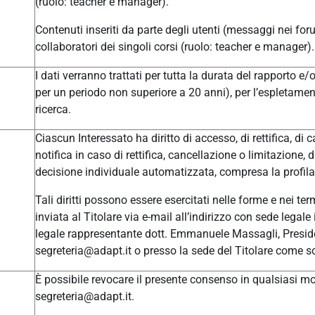
(ruolo: teacher e manager).
Contenuti inseriti da parte degli utenti (messaggi nei for
collaboratori dei singoli corsi (ruolo: teacher e manager).
I dati verranno trattati per tutta la durata del rapporto e
per un periodo non superiore a 20 anni), per l’espletament
ricerca.
Ciascun Interessato ha diritto di accesso, di rettifica, di c
notifica in caso di rettifica, cancellazione o limitazione, 
decisione individuale automatizzata, compresa la profilaz
Tali diritti possono essere esercitati nelle forme e nei t
inviata al Titolare via e-mail all’indirizzo con sede leg
legale rappresentante dott. Emmanuele Massagli, Presid
segreteria@adapt.it o presso la sede del Titolare come so
È possibile revocare il presente consenso in qualsiasi mom
segreteria@adapt.it.