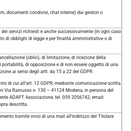
um, documenti condivisi, chat interne) dai gestori o
/o dei servizi richiesti e anche successivamente (in ogni caso
o di obblighi di legge e per finalità amministrative o di
ancellazione (oblio), di limitazione, di ricezione della
di portabilità, di opposizione e di non essere oggetto di una
ione ai sensi degli artt. da 15 a 22 del GDPR.
ermini di cui all’art. 12 GDPR, mediante comunicazione scritta
ale in Via Rainusso n. 130 – 41124 Modena, in persona del
ente ADAPT Associazione, tel. 059 2056742, email:
pra descritta.
ento tramite invio di una mail all’indirizzo del Titolare