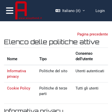
Vai al contenuto principale
Italiano ‎(it)‎
Login
Pannello laterale
Pagina precedente
Elenco delle politiche attive
Consenso
Nome
Tipo
dell'utente
Informativa
Politiche del sito
Utenti autenticati
privacy
Cookie Policy
Politiche di terze
Tutti gli utenti
parti
Informativa privacy