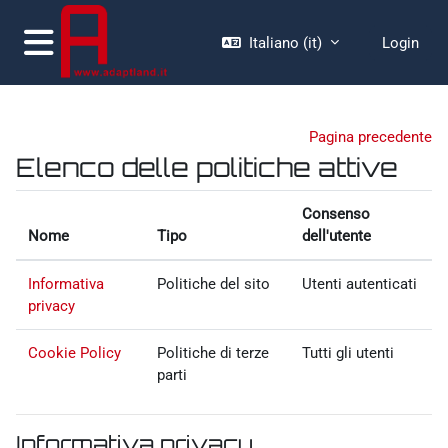
Vai al contenuto principale
Italiano ‎(it)‎
Login
Pannello laterale
Pagina precedente
Elenco delle politiche attive
Consenso
Nome
Tipo
dell'utente
Informativa
Politiche del sito
Utenti autenticati
privacy
Cookie Policy
Politiche di terze
Tutti gli utenti
parti
Informativa privacy