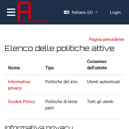
Vai al contenuto principale
Italiano ‎(it)‎
Login
Pannello laterale
Pagina precedente
Elenco delle politiche attive
Consenso
Nome
Tipo
dell'utente
Informativa
Politiche del sito
Utenti autenticati
privacy
Cookie Policy
Politiche di terze
Tutti gli utenti
parti
Informativa privacy